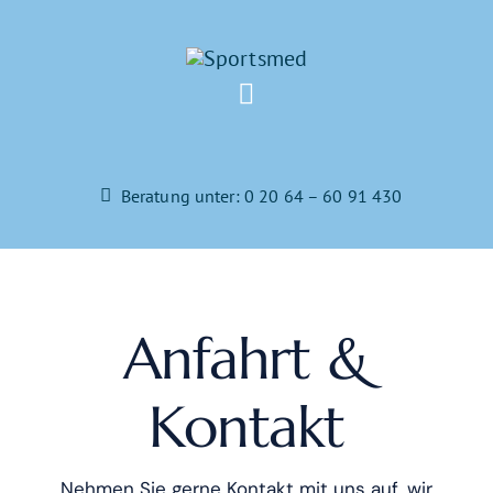
Zum
Inhalt
springen
Toggle
Navigation
Home
Beratung unter: 0 20 64 – 60 91 430
Osteopathie
Anfahrt &
Physiotherapie
Kontakt
Trainingscenter
Nehmen Sie gerne Kontakt mit uns auf, wir