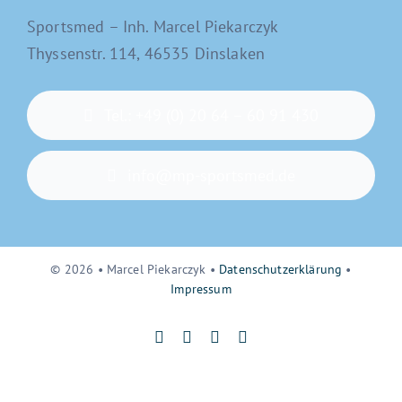
Sportsmed – Inh. Marcel Piekarczyk
Thyssenstr. 114, 46535 Dinslaken
Physiotherapie
Trainingscenter
Tel.: +49 (0) 20 64 – 60 91 430
Team
info@mp-sportsmed.de
Newsblog
© 2026 • Marcel Piekarczyk •
Datenschutzerklärung
•
Impressum
Back to top