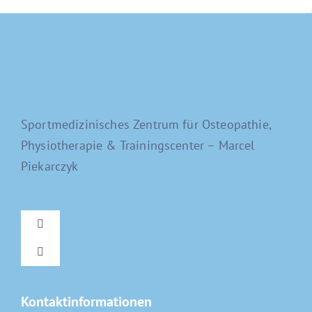
Sportmedizinisches Zentrum für Osteopathie,
Physiotherapie & Trainingscenter – Marcel
Piekarczyk
Toggle
Navigation
Toggle
Home
Navigation
Kontaktinformationen
Osteopathie