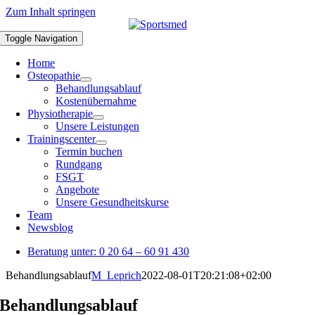
Zum Inhalt springen
Toggle Navigation
Home
Osteopathie
Behandlungsablauf
Kostenübernahme
Physiotherapie
Unsere Leistungen
Trainingscenter
Termin buchen
Rundgang
FSGT
Angebote
Unsere Gesundheitskurse
Team
Newsblog
Beratung unter: 0 20 64 – 60 91 430
Behandlungsablauf
M_Leprich
2022-08-01T20:21:08+02:00
Behandlungsablauf