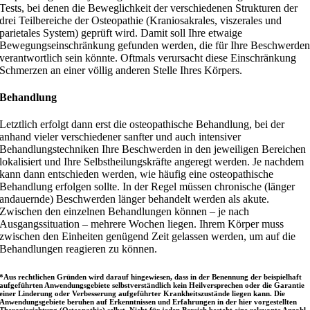
Tests, bei denen die Beweglichkeit der verschiedenen Strukturen der
drei Teilbereiche der Osteopathie (Kraniosakrales, viszerales und
parietales System) geprüft wird. Damit soll Ihre etwaige
Bewegungseinschränkung gefunden werden, die für Ihre Beschwerde
verantwortlich sein könnte. Oftmals verursacht diese Einschränkung
Schmerzen an einer völlig anderen Stelle Ihres Körpers.
Behandlung
Letztlich erfolgt dann erst die osteopathische Behandlung, bei der
anhand vieler verschiedener sanfter und auch intensiver
Behandlungstechniken Ihre Beschwerden in den jeweiligen Bereichen
lokalisiert und Ihre Selbstheilungskräfte angeregt werden. Je nachdem
kann dann entschieden werden, wie häufig eine osteopathische
Behandlung erfolgen sollte. In der Regel müssen chronische (länger
andauernde) Beschwerden länger behandelt werden als akute.
Zwischen den einzelnen Behandlungen können – je nach
Ausgangssituation – mehrere Wochen liegen. Ihrem Körper muss
zwischen den Einheiten genügend Zeit gelassen werden, um auf die
Behandlungen reagieren zu können.
*Aus rechtlichen Gründen wird darauf hingewiesen, dass in der Benennung der beispielhaft
aufgeführten Anwendungsgebiete selbstverständlich kein Heilversprechen oder die Garantie
einer Linderung oder Verbesserung aufgeführter Krankheitszustände liegen kann. Die
Anwendungsgebiete beruhen auf Erkenntnissen und Erfahrungen in der hier vorgestellten