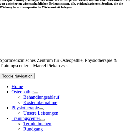
Therapierichtung (Osteopathie) selbst. Nicht für jeden Bereich besteht eine relevante Anzahl
von gesicherten wissenschaftlichen Erkenntnissen, d.h. evidenzbasierten Studien, die die
Wirkung bzw. therapeutische Wirksamkeit belegen.
Sportmedizinisches Zentrum für Osteopathie, Physiotherapie &
Trainingscenter – Marcel Piekarczyk
Toggle Navigation
Home
Osteopathie
Behandlungsablauf
Kostenübernahme
Physiotherapie
Unsere Leistungen
Trainingscenter
Termin buchen
Rundgang