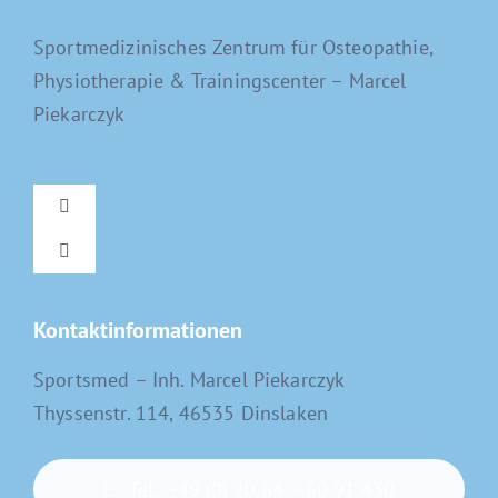
Sportmedizinisches Zentrum für Osteopathie,
Physiotherapie & Trainingscenter – Marcel
Piekarczyk
Toggle
Navigation
Toggle
Home
Navigation
Kontaktinformationen
Osteopathie
Sportsmed – Inh. Marcel Piekarczyk
Thyssenstr. 114, 46535 Dinslaken
Physiotherapie
Trainingscenter
Tel.: +49 (0) 20 64 – 60 91 430